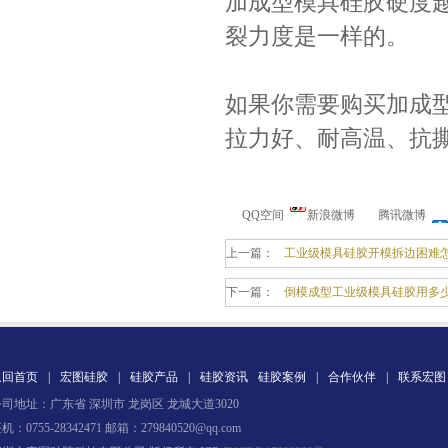
加成型模具硅胶硬度
裂力度是一样的。
如果你需要购买加成
拉力好、耐高温、抗
果冻胶
QQ空间
新浪微博
腾讯微博
上一篇：
工业级模具硅胶开模拆边困难
下一篇：
倒模成型工业级模具硅胶用多
返回首页
|
宏图硅胶
|
硅胶产品
|
硅胶资讯
硅胶案例
|
合作伙伴
|
联系宏图
电子灌封胶
司地址：广东省 深圳市 龙岗区 龙城大道3020
机：0755-28342471 邮箱：279840520@qq.com