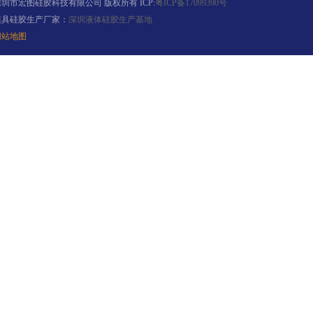
深圳市宏图硅胶科技有限公司 版权所有 ICP:
粤ICP备17099390号
模具硅胶生产厂家：
深圳液体硅胶生产基地
网站地图
环保电子灌封胶
缩合型液体硅胶