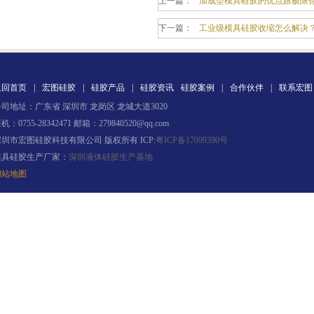
上一篇：
加成型模具硅胶的优点跟极限
下一篇：
工业级模具硅胶收缩怎么解决
返回首页
|
宏图硅胶
|
硅胶产品
|
硅胶资讯
硅胶案例
|
合作伙伴
|
联系宏图
司地址：广东省 深圳市 龙岗区 龙城大道3020
机：0755-28342471 邮箱：279840520@qq.com
环保电子灌封胶
深圳市宏图硅胶科技有限公司 版权所有 ICP:
粤ICP备17099390号
模具硅胶生产厂家：
深圳液体硅胶生产基地
网站地图
缩合型液体硅胶