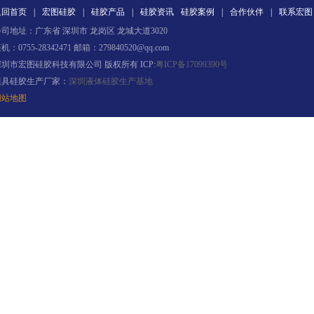
返回首页
|
宏图硅胶
|
硅胶产品
|
硅胶资讯
硅胶案例
|
合作伙伴
|
联系宏图
司地址：广东省 深圳市 龙岗区 龙城大道3020
机：0755-28342471 邮箱：279840520@qq.com
果冻胶
深圳市宏图硅胶科技有限公司 版权所有 ICP:
粤ICP备17099390号
模具硅胶生产厂家：
深圳液体硅胶生产基地
网站地图
电子灌封胶