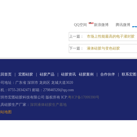
半透明模具硅胶
QQ空间
新浪微博
腾讯微博
上一篇：
市场上性能最高的电子灌封胶
下一篇：
液体硅胶与变色硅胶
注射硅胶
返回首页
|
宏图硅胶
|
硅胶产品
|
硅胶资讯
硅胶案例
|
合作伙伴
|
联系宏图
司地址：广东省 深圳市 龙岗区 龙城大道3020
机：0755-28342471 邮箱：279840520@qq.com
深圳市宏图硅胶科技有限公司 版权所有 ICP:
粤ICP备17099390号
模具硅胶生产厂家：
深圳液体硅胶生产基地
网站地图
手板硅胶