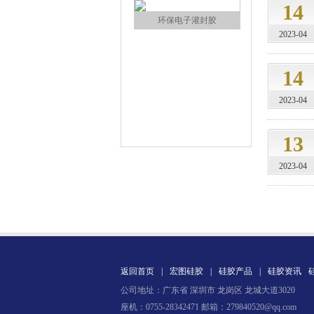
14
环保电子灌封胶
2023-04
14
2023-04
13
缩合型液体硅胶
2023-04
返回首页
|
宏图硅胶
|
硅胶产品
|
硅胶资讯
公司地址：广东省 深圳市 龙岗区 龙城大道3020
加成型液体硅橡胶
座机：0755-28342471 邮箱：279840520@qq.com