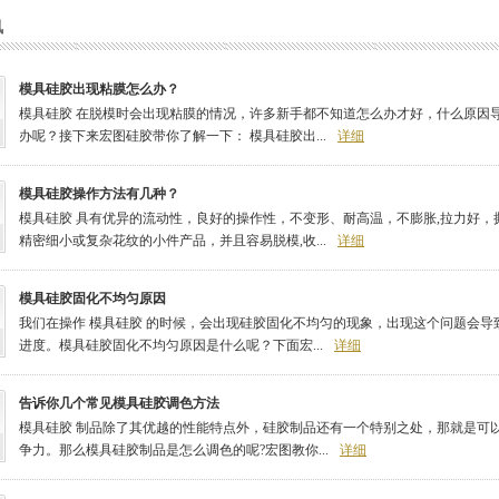
讯
模具硅胶出现粘膜怎么办？
模具硅胶 在脱模时会出现粘膜的情况，许多新手都不知道怎么办才好，什么原因
办呢？接下来宏图硅胶带你了解一下： 模具硅胶出...
详细
模具硅胶操作方法有几种？
模具硅胶 具有优异的流动性，良好的操作性，不变形、耐高温，不膨胀,拉力好
精密细小或复杂花纹的小件产品，并且容易脱模,收...
详细
模具硅胶固化不均匀原因
我们在操作 模具硅胶 的时候，会出现硅胶固化不均匀的现象，出现这个问题会
进度。模具硅胶固化不均匀原因是什么呢？下面宏...
详细
告诉你几个常见模具硅胶调色方法
模具硅胶 制品除了其优越的性能特点外，硅胶制品还有一个特别之处，那就是可
争力。那么模具硅胶制品是怎么调色的呢?宏图教你...
详细