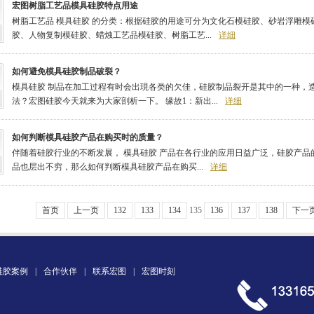
宏图树脂工艺品模具硅胶特点用途
树脂工艺品 模具硅胶 的分类：根据硅胶的用途可分为文化石模硅胶、砂岩浮雕
胶、人物复制模硅胶、蜡烛工艺品模硅胶、树脂工艺...
详细
如何避免模具硅胶制品破裂？
模具硅胶 制品在加工过程有时会出現各类的欠佳，硅胶制品裂开是其中的一种，
法？宏图硅胶今天就来为大家剖析一下。 缘故1：新出...
详细
如何判断模具硅胶产品在购买时的质量？
伴随着硅胶行业的不断发展， 模具硅胶 产品在各行业的应用日益广泛，硅胶产
品也层出不穷，那么如何判断模具硅胶产品在购买...
详细
首页
上一页
132
133
134
135
136
137
138
下一
硅胶案例
|
合作伙伴
|
联系宏图
|
宏图时刻