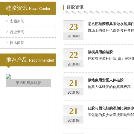
硅胶资讯
硅胶资讯
News Center
>
宏图新闻
涂布硅胶
23
怎么用硅胶模具来做水晶摆
市场上的摆件也都是各种各样,
>
行业新闻
2018-08
>
技术问答
22
做模具用的硅胶
硅胶有很多种叫法,如：矽利康
推荐产品
Recommended
2018-08
21
做蜡像用宏图人体硅胶
半透明模具硅胶
仿真人体硅胶的仿真度极高、触
2018-08
21
硅胶与固化剂的添加比例多
固化剂的多少会直接影响到我们
2018-08