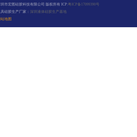
深圳市宏图硅胶科技有限公司 版权所有 ICP:
粤ICP备17099390号
模具硅胶生产厂家：
深圳液体硅胶生产基地
网站地图
果冻胶
电子灌封胶