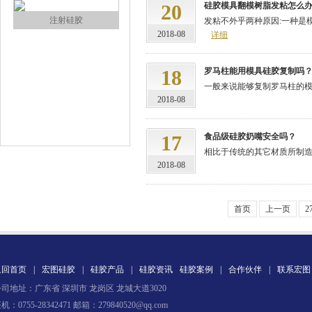
20
硅胶模具翻模树脂发粘怎么
注射硅胶
发粘不外乎两种原因:一种是模
2018-08
详细
18
罗马柱能用模具硅胶复制吗
一般来说能够复制罗马柱的模具
2018-08
17
食品级硅胶奶嘴安全吗？
相比于传统的其它材质所制造的
手板硅胶
2018-08
首页
上一页
2
返回首页
|
宏图硅胶
|
硅胶产品
|
硅胶资讯
硅胶案例
|
合作伙伴
|
联系宏图
司地址：广东省 深圳市 龙岗区 龙城大道3020
高效过滤器液槽胶
机：0755-28342471 邮箱：279840520@qq.com