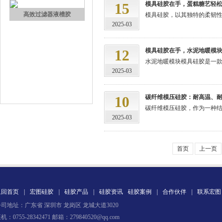
15
模具硅胶在手，蛋糕糖艺轻
高效过滤器液槽胶
模具硅胶，以其独特的柔韧性
2025-03
12
模具硅胶在手，水泥地暖模
水泥地暖模块模具硅胶是一款
2025-03
10
碳纤维模压硅胶：耐高温、
碳纤维模压硅胶，作为一种结
果冻胶
2025-03
首页
上一页
返回首页
|
宏图硅胶
|
硅胶产品
|
硅胶资讯
硅胶案例
|
合作伙伴
|
联系宏图
司地址：广东省 深圳市 龙岗区 龙城大道3020
电子灌封胶
机：0755-28342471 邮箱：279840520@qq.com