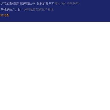
深圳市宏图硅胶科技有限公司 版权所有 ICP:
粤ICP备17099390号
模具硅胶生产厂家：
深圳液体硅胶生产基地
网站地图
环保电子灌封胶
缩合型液体硅胶