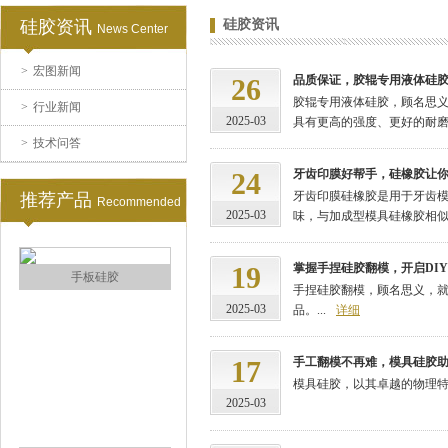
硅胶资讯
硅胶资讯
News Center
>
宏图新闻
注射硅胶
26
品质保证，胶辊专用液体硅
胶辊专用液体硅胶，顾名思
>
行业新闻
2025-03
具有更高的强度、更好的耐磨性
>
技术问答
24
牙齿印膜好帮手，硅橡胶让
牙齿印膜硅橡胶是用于牙齿模
推荐产品
Recommended
2025-03
味，与加成型模具硅橡胶相似，
19
掌握手捏硅胶翻模，开启DI
手板硅胶
手捏硅胶翻模，顾名思义，
2025-03
品。...
详细
17
手工翻模不再难，模具硅胶
模具硅胶，以其卓越的物理特
2025-03