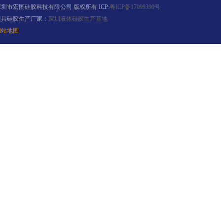
深圳市宏图硅胶科技有限公司 版权所有 ICP:
粤ICP备17099390号
模具硅胶生产厂家：
深圳液体硅胶生产基地
手板硅胶
网站地图
高效过滤器液槽胶