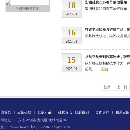
18
宏图硅胶2025春节放假通知
宏图硅胶2025春节放假通知...
2025-01
16
打造专业级模具硅胶产品，
半透明模具硅胶
模具制造领域，硅胶模具因其
2025-01
15
从航空航天到汽车制造，碳
碳纤维硅胶翻模技术作为一
2025-01
前景。...
详细
首页
上一页
注射硅胶
返回首页
|
宏图硅胶
|
硅胶产品
|
硅胶资讯
硅胶案例
|
合作伙伴
|
联系宏图
司地址：广东省 深圳市 龙岗区 龙城大道3020
机：0755-28342471 邮箱：279840520@qq.com