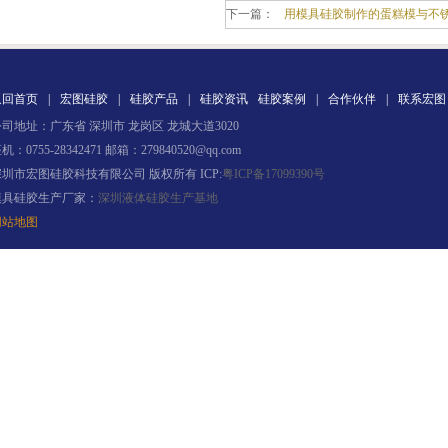
下一篇：
用模具硅胶制作的蛋糕模与不
返回首页
|
宏图硅胶
|
硅胶产品
|
硅胶资讯
硅胶案例
|
合作伙伴
|
联系宏图
司地址：广东省 深圳市 龙岗区 龙城大道3020
果冻胶
机：0755-28342471 邮箱：279840520@qq.com
深圳市宏图硅胶科技有限公司 版权所有 ICP:
粤ICP备17099390号
模具硅胶生产厂家：
深圳液体硅胶生产基地
网站地图
电子灌封胶