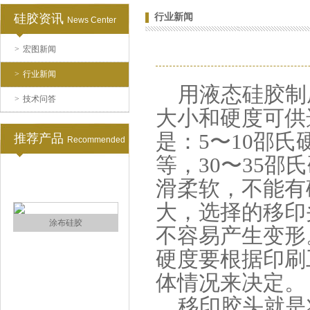
硅胶资讯
行业新闻
News Center
>
宏图新闻
水泥地暖模块模具硅胶
>
行业新闻
用液态硅胶制
>
技术问答
大小和硬度可供
是：5〜10邵氏
推荐产品
Recommended
等，30〜35
滑柔软，不能有
眼镜鼻托专用注射硅胶
大，选择的移印
不容易产生变形
硬度要根据印刷
体情况来决定。
移印胶头就是