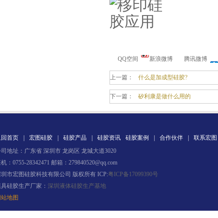
环保电子灌封胶
QQ空间
新浪微博
腾讯微博
上一篇：
什么是加成型硅胶?
下一篇：
矽利康是做什么用的
返回首页
|
宏图硅胶
|
硅胶产品
|
硅胶资讯
硅胶案例
|
合作伙伴
|
联系宏图
缩合型液体硅胶
司地址：广东省 深圳市 龙岗区 龙城大道3020
机：0755-28342471 邮箱：279840520@qq.com
深圳市宏图硅胶科技有限公司 版权所有 ICP:
粤ICP备17099390号
模具硅胶生产厂家：
深圳液体硅胶生产基地
网站地图