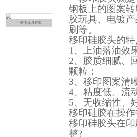
钢板上的图案转
涂布硅胶
胶玩具、电镀产
刷等。
移印硅胶头的特
1、上油落油效
2、胶质细腻、
颗粒；
半透明模具硅胶
3、移印图案清
4、粘度低、流
5、无收缩性、
移印硅胶在操作
移印硅胶头在印
整?
注射硅胶