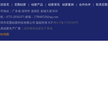
返回首页
|
宏图硅胶
|
硅胶产品
|
硅胶资讯
硅胶案例
|
合作伙伴
|
联系宏图
眼镜鼻托专用注射硅胶
司地址：广东省 深圳市 龙岗区 龙城大道3020
机：0755-28342471 邮箱：279840520@qq.com
深圳市宏图硅胶科技有限公司 版权所有 ICP:
粤ICP备17099390号
模具硅胶生产厂家：
深圳液体硅胶生产基地
网站地图
涂布硅胶
半透明模具硅胶