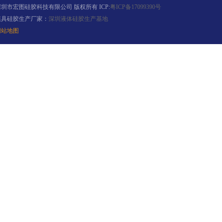
深圳市宏图硅胶科技有限公司 版权所有 ICP:
粤ICP备17099390号
模具硅胶生产厂家：
深圳液体硅胶生产基地
网站地图
果冻胶
电子灌封胶