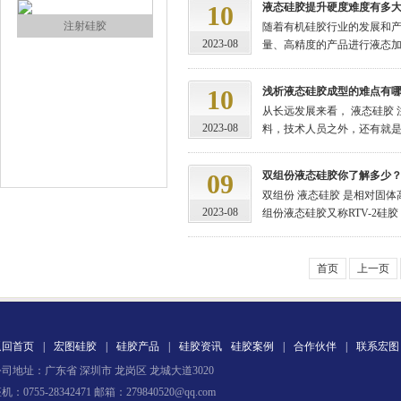
10
液态硅胶提升硬度难度有多
注射硅胶
随着有机硅胶行业的发展和产
2023-08
量、高精度的产品进行液态加工
10
浅析液态硅胶成型的难点有
从长远发展来看， 液态硅胶
2023-08
料，技术人员之外，还有就是液
09
双组份液态硅胶你了解多少
双组份 液态硅胶 是相对固
手板硅胶
2023-08
组份液态硅胶又称RTV-2硅胶
首页
上一页
返回首页
|
宏图硅胶
|
硅胶产品
|
硅胶资讯
硅胶案例
|
合作伙伴
|
联系宏图
司地址：广东省 深圳市 龙岗区 龙城大道3020
高效过滤器液槽胶
机：0755-28342471 邮箱：279840520@qq.com