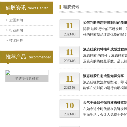
硅胶资讯
硅胶资讯
News Center
>
宏图新闻
涂布硅胶
11
如何判断液态硅胶制品的质
随着 硅胶 行业的不断发展
>
行业新闻
2023-08
样的硅胶制品才是优质的呢？我
>
技术问答
11
液态硅胶的特性和成型过程
液态硅胶 的特性：液态硅胶
推荐产品
Recommended
2023-08
及较高的热膨胀系数。是以铂金
11
液态硅胶注射成型知识分享
半透明模具硅胶
液态硅橡胶注射成型法，即 
2023-08
能够在短时间内进行自动模塑和
10
天气干燥如何保持液态硅胶
在如今这个时代都在告诉发
2023-08
里面生活，会让人觉得十分的干